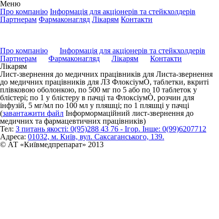
Меню
Про компанію
Інформація для акціонерів та стейкхолдерів
Партнерам
Фармаконагляд
Лікарям
Контакти
Про компанію
Інформація для акціонерів та стейкхолдерів
Партнерам
Фармаконагляд
Лікарям
Контакти
Лікарям
Лист-звернення до медичних працівників для Листа-звернення
до медичних працівників для ЛЗ ФлоксіумÒ, таблетки, вкриті
плівковою оболонкою, по 500 мг по 5 або по 10 таблеток у
блістері; по 1 у блістеру в пачці та ФлоксіумÒ, розчин для
інфузій, 5 мг/мл по 100 мл у пляшці; по 1 пляшці у пачці
(
завантажити файл
Інформормаційний лист-звернення до
медичних та фармацевтичних працівників)
Тел:
З питань якості: 0(95)288 43 76 - Ігор. Інше: 0(99)6207712
Адреса:
01032, м. Київ, вул. Саксаганського, 139.
© АТ «Київмедпрепарат» 2013