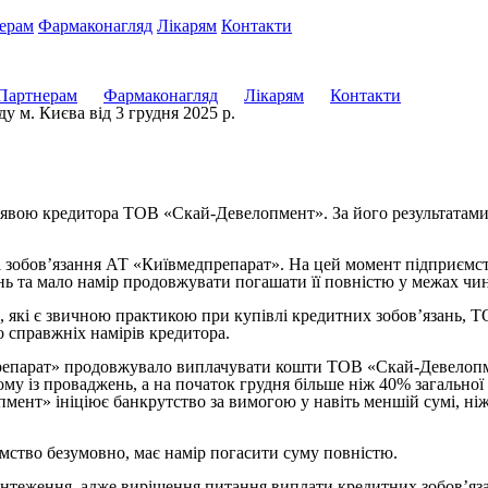
ерам
Фармаконагляд
Лікарям
Контакти
Партнерам
Фармаконагляд
Лікарям
Контакти
 м. Києва від 3 грудня 2025 р.
а заявою кредитора ТОВ «Скай-Девелопмент». За його результатам
зобов’язання АТ «Київмедпрепарат». На цей момент підприємст
нь та мало намір продовжувати погашати її повністю у межах чи
, які є звичною практикою при купівлі кредитних зобов’язань, 
 справжніх намірів кредитора.
репарат» продовжувало виплачувати кошти ТОВ «Скай-Девелопмен
ому із проваджень, а на початок грудня більше ніж 40% загальн
ент» ініціює банкрутство за вимогою у навіть меншій сумі, ніж
ство безумовно, має намір погасити суму повністю.
теження, адже вирішення питання виплати кредитних зобов’яза