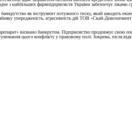
 одне з найбільших фармпідприємств України забезпечує ліками с
анкрутство як інструмент потужного тиску, який шкодить економі
еабияку упередженість, агресивність дій ТОВ «Скай-Девелопмент
репарат» визнано банкрутом. Підприємство продовжує свою опера
егулювання цього конфлікту у правовому полі. Зокрема, після в