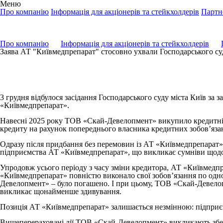
Меню
Про компанію
Інформація для акціонерів та стейкхолдерів
Партн
Про компанію
Інформація для акціонерів та стейкхолдерів
Заява АТ "Київмедпрепарат" стосовно ухвали Господарського суду
05.12.2025
3 грудня відбулося засідання Господарського суду міста Київ з
«Київмедпрепарат».
Навесні 2025 року ТОВ «Скай-Девелопмент» викупило кредитні 
кредиту на рахунок попереднього власника кредитних зобов’яза
Одразу після придбання без перемовин із АТ «Київмедпрепарат»
підприємства АТ «Київмедпрепарат», що викликає сумніви щодо
Упродовж усього періоду з часу зміни кредитора, АТ «Київмедп
«Київмедпрепарат» повністю виконало свої зобов’язання по одн
Девелопмент» – було погашено. І при цьому, ТОВ «Скай-Девелопм
викликає щонайменше здивування.
Позиція АТ «Київмедпрепарат» залишається незмінною: підприєм
Вищеперераховані дії ТОВ «Скай-Девелопмент» викликають збен