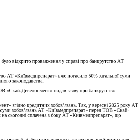
и було відкрито провадження у справі про банкрутство АТ
во АТ «Київмедпрепарат» вже погасило 50% загальної суми
нного законодавства.
ТОВ «Скай-Девелопмент» подав заяву про банкрутство
т» згідно кредитних зобов’язань. Так, у вересні 2025 року АТ
ої суми зобов’язань АТ «Київмедпрепарат» перед ТОВ «Скай-
 на сьогодні сплачена з боку АТ «Київмедпрепарат», що
нь могло б відбуватися шляхом узгодження прийнятних для