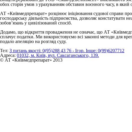
обох сторін умов з урахуванням обставин воєнного часу, в який
АТ «Київмедпрепарат» розцінює ініціювання судової справи про б
господарську діяльність підприємства, дозволяє констатувати н
зобов’язань у цивілізований спосіб.
Додамо, що відкриття провадження не означає, що АТ «Київмедп
сплачує податки. Ми використовуємо всі законні методи для вр
подало апеляцію на розгляд суду.
Тел:
З питань якості: 0(95)288 43 76 - Ігор. Інше: 0(99)6207712
Адреса:
01032, м. Київ, вул. Саксаганського, 139.
© АТ «Київмедпрепарат» 2013